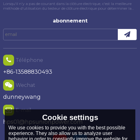
Lorsqu'il n'y a pas de courant dans la clôture électrique, c'est la meilleure
méthode d'utilisation du testeur de clôture électrique pour déterminer la
cause du défaut. Cet article présentera spécifiquement la méthode
d'utilisation du testeur de clôture électrique.
abonnement
Téléphone
+86-13588830493
Wechat
dunneywang
E-mail
Cookie settings
hps01@hpsunionpower.com
We use cookies to provide you with the best possible
experience. They also allow us to analyze user
behavior in order to constantly improve the website for