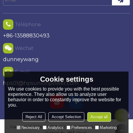
Téléphone
+86-13588830493
Wechat
dunneywang
E-mail
Cookie settings
hps01@hpsunionpower.com
We use cookies to provide you with the best possible
experience. They also allow us to analyze user
behavior in order to constantly improve the website for
you.
Reject All
Accept Selection
Accept all
Copyright © 2026
HANGZHOU OPUS FENCE SUPPLIES CO.,LTD
Necessary
Analytics
Preferences
Marketing
Support By
BEE Cloud