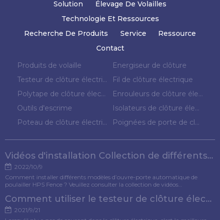
Solution
Élevage De Volailles
Technologie Et Ressources
Recherche De Produits
Service
Ressource
Contact
Produits de volaille
Energiseur de clôture
Testeur de clôture électrique
Fil de clôture électrique
Polytape de clôture électrique
Enrouleurs de clôture électrique
Outils d'escrime
Isolateurs de clôture électrique
Poteau de clôture électrique
Poignées de porte de clôture électrique
Vidéos d'installation Collection de différents modèles d'ouvre-porte pour poulets
2022/10/9
Comment installer différents modèles d’ouvre-porte automatique de
poulailler HPS Fence ? Veuillez consulter la collection de vidéos
d'installation pour référence.
Comment utiliser le testeur de clôture électrique ?
2021/9/21