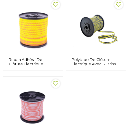
Durée De Vie 5
Conducteurs En Acier
Inoxydable
Ruban Adhésif De
Polytape De Clôture
Clôture Électrique
Électrique Avec 12 Brins
Résistant Aux UV Et
En Acier Inoxydable
Résistant Aux
Résistant À La Rouille, 656
Intempéries Pour Le
Pieds De Longueur De
Bétail De Chevaux,
200 Mètres, Couleur
Polytype De Bords
Blanche
Résistants Aux UV Et
Cousus, Jaune