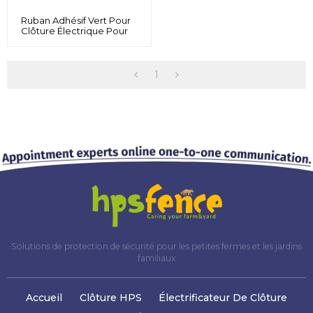
Ruban Adhésif Vert Pour
Clôture Électrique Pour
Cerfs, 5 Brins En Acier
Inoxydable Résistant À La
Rouille, Adapté Aux
Clôtures Électriques
1
Portables Et Semi-
Permanentes
Solutions de protection de sécurité pour les petites fermes et les jardins
familiaux
Accueil
Clôture HPS
Électrificateur De Clôture