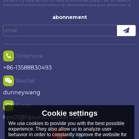
Lorsqu'il n'y a pas de courant dans la clôture électrique, c'est la meilleure
méthode d'utilisation du testeur de clôture électrique pour déterminer la
cause du défaut. Cet article présentera spécifiquement la méthode
d'utilisation du testeur de clôture électrique.
abonnement
Téléphone
+86-13588830493
Wechat
dunneywang
E-mail
Cookie settings
hps01@hpsunionpower.com
We use cookies to provide you with the best possible
experience. They also allow us to analyze user
behavior in order to constantly improve the website for