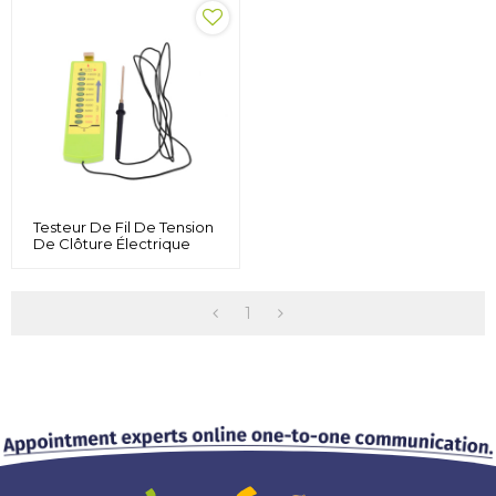
Tension D'écran
Numérique Max 13KV
Pour Clôtures De
Chevaux Et De Bétail
Testeur De Fil De Tension
De Clôture Électrique
Multi-Lumière Pour
Bétail, Voltmètre
Électrique Au Néon 10KV
Testeur De Clôture De
1
Ferme, Vert