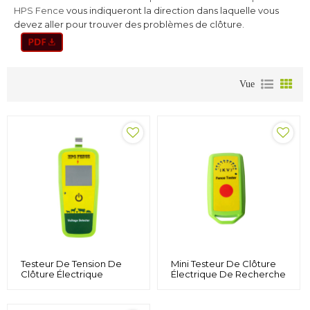
HPS Fence
vous indiqueront la direction dans laquelle vous
devez aller pour trouver des problèmes de clôture.
Vue
Testeur De Tension De
Mini Testeur De Clôture
Clôture Électrique
Électrique De Recherche
Numérique Pour Bétail
De Pannes, Max 10KV,
De Ferme Et Détecteur
Vert
De Défauts, Testeur De