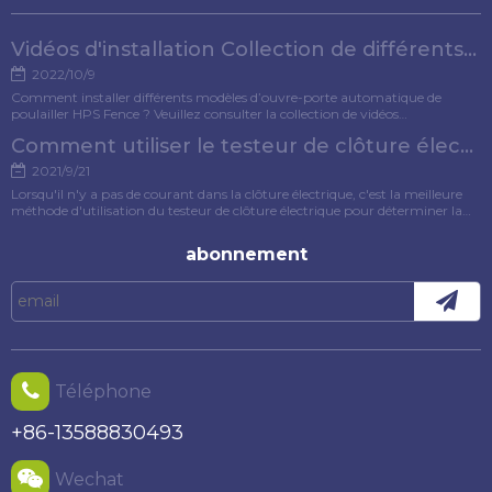
Vidéos d'installation Collection de différents modèles d'ouvre-porte pour poulets
2022/10/9
Comment installer différents modèles d’ouvre-porte automatique de
poulailler HPS Fence ? Veuillez consulter la collection de vidéos
d'installation pour référence.
Comment utiliser le testeur de clôture électrique ?
2021/9/21
Lorsqu'il n'y a pas de courant dans la clôture électrique, c'est la meilleure
méthode d'utilisation du testeur de clôture électrique pour déterminer la
cause du défaut. Cet article présentera spécifiquement la méthode
d'utilisation du testeur de clôture électrique.
abonnement
Téléphone
+86-13588830493
Wechat