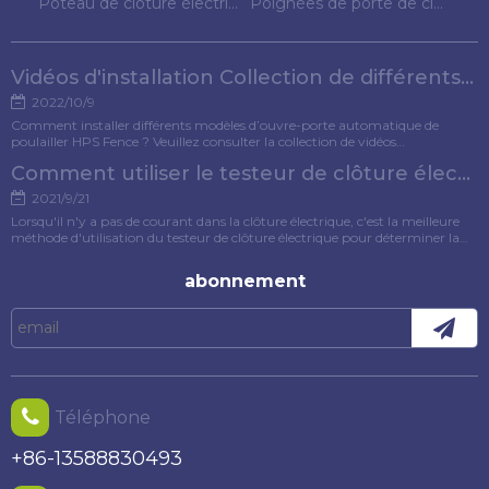
Poteau de clôture électrique
Poignées de porte de clôture électrique
Vidéos d'installation Collection de différents modèles d'ouvre-porte pour poulets
2022/10/9
Comment installer différents modèles d’ouvre-porte automatique de
poulailler HPS Fence ? Veuillez consulter la collection de vidéos
d'installation pour référence.
Comment utiliser le testeur de clôture électrique ?
2021/9/21
Lorsqu'il n'y a pas de courant dans la clôture électrique, c'est la meilleure
méthode d'utilisation du testeur de clôture électrique pour déterminer la
cause du défaut. Cet article présentera spécifiquement la méthode
d'utilisation du testeur de clôture électrique.
abonnement
Téléphone
+86-13588830493