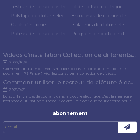
Testeur de clôture électrique
Fil de clôture électrique
Polytape de clôture électrique
Enrouleurs de clôture électrique
Outils d'escrime
Isolateurs de clôture électrique
Poteau de clôture électrique
Poignées de porte de clôture électrique
Vidéos d'installation Collection de différents modèles d'ouvre-porte pour poulets
2022/10/9
Comment installer différents modèles d’ouvre-porte automatique de
poulailler HPS Fence ? Veuillez consulter la collection de vidéos
d'installation pour référence.
Comment utiliser le testeur de clôture électrique ?
2021/9/21
Lorsqu'il n'y a pas de courant dans la clôture électrique, c'est la meilleure
méthode d'utilisation du testeur de clôture électrique pour déterminer la
cause du défaut. Cet article présentera spécifiquement la méthode
d'utilisation du testeur de clôture électrique.
abonnement