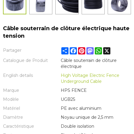
Câble souterrain de clôture électrique haute
tension
Share
Facebook
Pinterest
Mastodon
WhatsApp
X
Partager
Catalogue de Produit
Câble souterrain de clôture
électrique
English details
High Voltage Electric Fence
Underground Cable
Marque
HPS FENCE
Modèle
UGB25
Matériel
PE avec aluminium
Diamètre
Noyau unique de 2,5 mm
Caractéristique
Double isolation