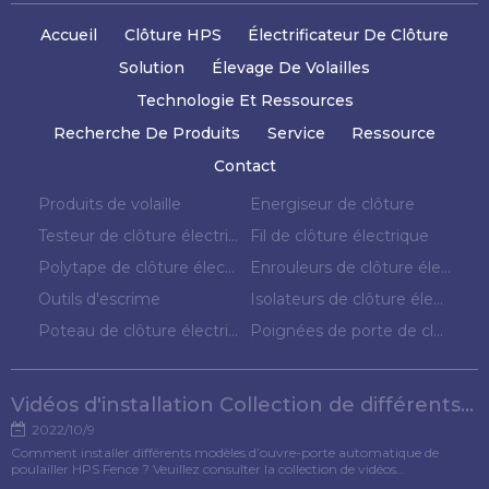
Accueil
Clôture HPS
Électrificateur De Clôture
Solution
Élevage De Volailles
Technologie Et Ressources
Recherche De Produits
Service
Ressource
Contact
Produits de volaille
Energiseur de clôture
Testeur de clôture électrique
Fil de clôture électrique
Polytape de clôture électrique
Enrouleurs de clôture électrique
Outils d'escrime
Isolateurs de clôture électrique
Poteau de clôture électrique
Poignées de porte de clôture électrique
Vidéos d'installation Collection de différents modèles d'ouvre-porte pour poulets
2022/10/9
Comment installer différents modèles d’ouvre-porte automatique de
poulailler HPS Fence ? Veuillez consulter la collection de vidéos
d'installation pour référence.