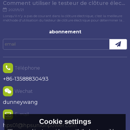
Comment utiliser le testeur de clôture électrique ?
2021/9/21
Lorsqu'il n'y a pas de courant dans la clôture électrique, c'est la meilleure
méthode d'utilisation du testeur de clôture électrique pour déterminer la
cause du défaut. Cet article présentera spécifiquement la méthode
d'utilisation du testeur de clôture électrique.
abonnement
Téléphone
+86-13588830493
Wechat
dunneywang
E-mail
Cookie settings
hps01@hpsunionpower.com