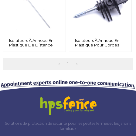
Isolateurs À Anneau En
Isolateurs À Anneau En
Plastique De Distance
Plastique Pour Cordes
Pour Poteau En Bois,
Max.5mm, Isolateur À
Isolateur À Visser Pour
Visser Pour Clôture
Clôture Électrique,
Électrique Noire,
Isolateurs En Plastique Vis
Isolateur Pour Poteau En
1
Longue Distance Pour
Bois Pour Poteau De
Poteau En Bois, Noir
Clôture Pour Fil
Solutions de protection de sécurité pour les petites fermes et les jardins
familiaux